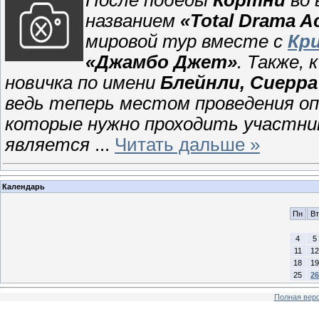
После победы
Кортни
во 
названием
«Total Drama A
мировой тур вместе с
Кр
«Джамбо Джет»
. Также,
новичка по имени
Блейнли, Сиерра
ведь теперь местом проведения о
которые нужно проходить участник
является
...
Читать дальше »
Календарь
Пн
Вт
4
5
11
12
18
19
25
26
Полная верс