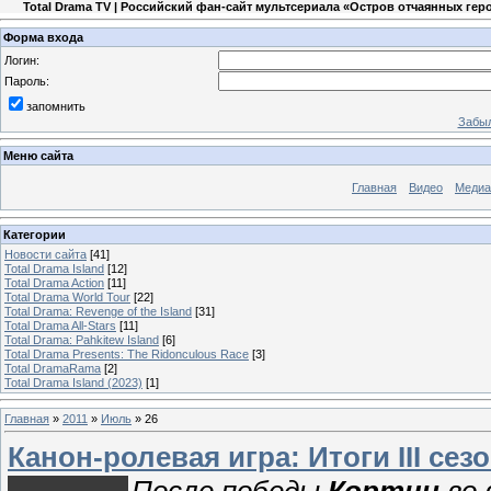
Total Drama TV | Российский фан-сайт мультсериала «Остров отчаянных гер
Форма входа
Логин:
Пароль:
запомнить
Забыл
Меню сайта
Главная
Видео
Медиа
Категории
Новости сайта
[41]
Total Drama Island
[12]
Total Drama Action
[11]
Total Drama World Tour
[22]
Total Drama: Revenge of the Island
[31]
Total Drama All-Stars
[11]
Total Drama: Pahkitew Island
[6]
Total Drama Presents: The Ridonculous Race
[3]
Total DramaRama
[2]
Total Drama Island (2023)
[1]
Главная
»
2011
»
Июль
»
26
Канон-ролевая игра: Итоги III сезо