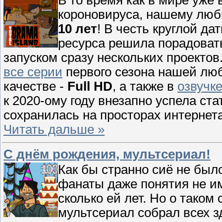
В то время как в мире уже
короновируса, нашему люби
10 лет
! В честь круглой д
ресурса решила порадовать
запуском сразу нескольких проектов
все серии
первого сезона нашей лю
качестве -
Full HD
, а также в
озвучк
к 2020-ому году внезапно успела ст
сохранилась на просторах интернет
Читать дальше »
С днём рождения, мультсериал!
Как бы странно сиё не было
фанаты даже понятия не и
сколько ей лет. Но о таком
мультсериал собрал всех зд