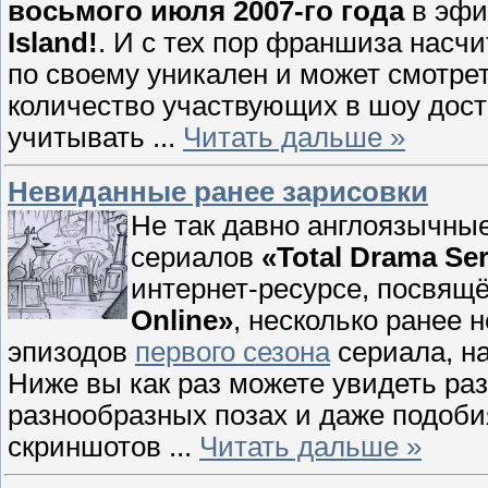
восьмого июля 2007-го года
в эфи
Island!
. И с тех пор франшиза насч
по своему уникален и может смотрет
количество участвующих в шоу дости
учитывать
...
Читать дальше »
Невиданные ранее зарисовки
Не так давно англоязычны
сериалов
«Total Drama Ser
интернет-ресурсе, посвящ
Online»
, несколько ранее 
эпизодов
первого сезона
сериала, на
Ниже вы как раз можете увидеть ра
разнообразных позах и даже подоби
скриншотов
...
Читать дальше »