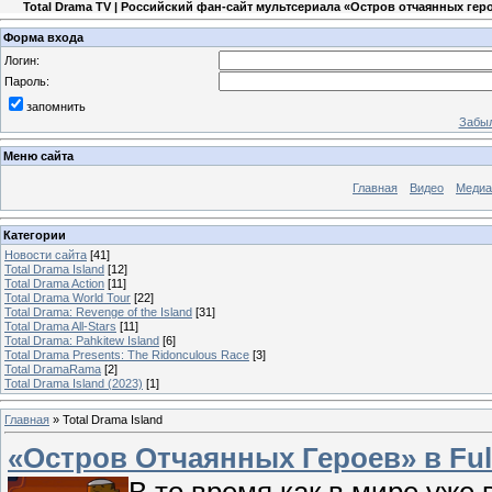
Total Drama TV | Российский фан-сайт мультсериала «Остров отчаянных гер
Форма входа
Логин:
Пароль:
запомнить
Забыл
Меню сайта
Главная
Видео
Медиа
Категории
Новости сайта
[41]
Total Drama Island
[12]
Total Drama Action
[11]
Total Drama World Tour
[22]
Total Drama: Revenge of the Island
[31]
Total Drama All-Stars
[11]
Total Drama: Pahkitew Island
[6]
Total Drama Presents: The Ridonculous Race
[3]
Total DramaRama
[2]
Total Drama Island (2023)
[1]
Главная
»
Total Drama Island
«Остров Отчаянных Героев» в Ful