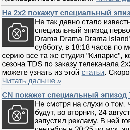
На 2х2 покажут специальный эпизо
Не так давно стало известн
специальный эпизод первог
Drama Drama Drama Island"
субботу, в 18:18 часов по
серию все та же студия "Кипарис", 
сезона TDS по заказу телеканала 2
можете узнать из этой
статьи
. Скор
Читать дальше »
CN покажет специальный эпизод T
Не смотря на слухи о том, 
будут, во вторник, 24 авгу
запустил рекламу. В ней го
сентября в 20:25 по мск. э