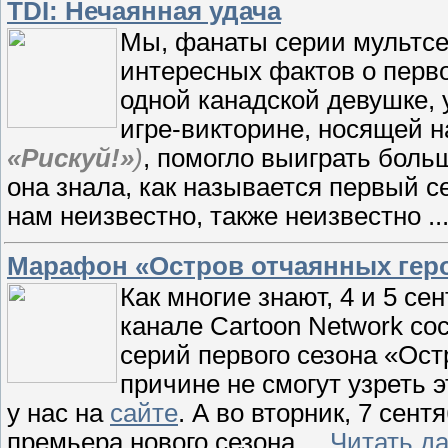
TDI: Нечаянная удача
Мы, фанаты серии мультс
интересных фактов о перв
одной канадской девушке,
игре-викторине, носящей 
«Рискуй!»
)
, помогло выиграть боль
она знала, как называется первый с
нам неизвестно, также неизвестно
..
Марафон «Остров отчаянных гер
Как многие знают, 4 и 5 се
канале Cartoon Network с
серий первого сезона «Остр
причине не смогут узреть 
у нас на
сайте
. А во вторник, 7 сен
премьера нового сезона
...
Читать д