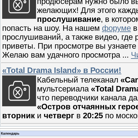
продюсерам нужно было в
желающих! Для этого кажд
прослушивание
, в котор
попасть на шоу. На нашем
форуме
в
прослушиваний, а также видео, где
приветы. При просмотре вы узнаете 
Желаю вам удачного просмотра
...
Ч
«Total Drama Island» в России!
Кабельный телеканал
«Car
мультсериала
«Total Dram
что переводчики канала д
«Остров отчаянных геро
вторник
и
четверг
в
20:25
по моско
Календарь