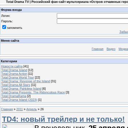
Total Drama TV | Российский фан-сайт мультсериала «Остров отчаянных гер
Форма входа
Логин:
Пароль:
запомнить
Забыл
Меню сайта
Главная
Видео
Медиа
Категории
Новости сайта
[41]
Total Drama Island
[12]
Total Drama Action
[11]
Total Drama World Tour
[22]
Total Drama: Revenge of the Island
[31]
Total Drama All-Stars
[11]
Total Drama: Pahkitew Island
[6]
Total Drama Presents: The Ridonculous Race
[3]
Total DramaRama
[2]
Total Drama Island (2023)
[1]
Главная
»
2011
»
Апрель
»
26
TD4: новый трейлер и не только!