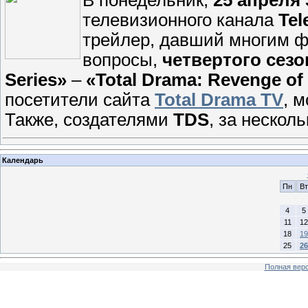
В понедельник,
25 апреля 
телевизионного канала
Tel
трейлер, давший многим 
вопросы,
четвертого сезо
Series»
–
«Total Drama: Revenge of 
посетители сайта
Total Drama TV
, 
Также, создателями
TDS
, за нескол
Календарь
Пн
Вт
4
5
11
12
18
19
25
26
Полная верс