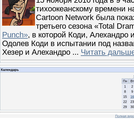
15 ноября 2010 года в 9 ч
тихоокеанскому времени н
Cartoon Network была пок
третьего сезона «Total Dr
Punch»
, в которой Коди, Алехандро 
Одолев Коди в испытании под назва
Хезер и Алехандро
...
Читать дальше
Календарь
Пн
Вт
1
2
8
9
15
16
22
23
29
30
Полная верс