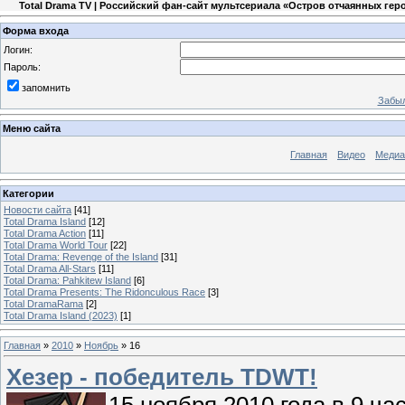
Total Drama TV | Российский фан-сайт мультсериала «Остров отчаянных гер
Форма входа
Логин:
Пароль:
запомнить
Забыл
Меню сайта
Главная
Видео
Медиа
Категории
Новости сайта
[41]
Total Drama Island
[12]
Total Drama Action
[11]
Total Drama World Tour
[22]
Total Drama: Revenge of the Island
[31]
Total Drama All-Stars
[11]
Total Drama: Pahkitew Island
[6]
Total Drama Presents: The Ridonculous Race
[3]
Total DramaRama
[2]
Total Drama Island (2023)
[1]
Главная
»
2010
»
Ноябрь
»
16
Хезер - победитель TDWT!