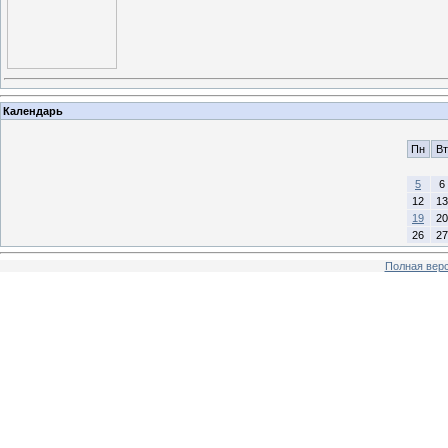
Календарь
Пн
Вт
5
6
12
13
19
20
26
27
Полная верс