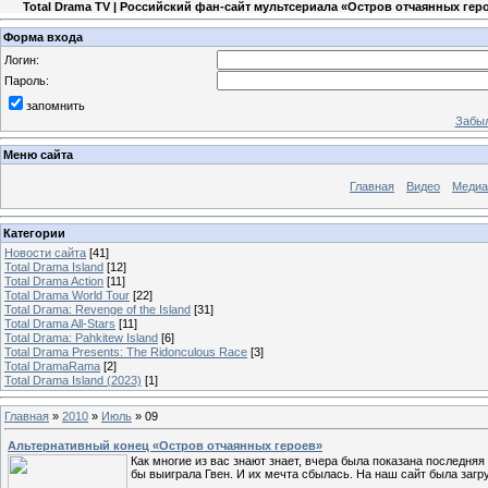
Total Drama TV | Российский фан-сайт мультсериала «Остров отчаянных гер
Форма входа
Логин:
Пароль:
запомнить
Забыл
Меню сайта
Главная
Видео
Медиа
Категории
Новости сайта
[41]
Total Drama Island
[12]
Total Drama Action
[11]
Total Drama World Tour
[22]
Total Drama: Revenge of the Island
[31]
Total Drama All-Stars
[11]
Total Drama: Pahkitew Island
[6]
Total Drama Presents: The Ridonculous Race
[3]
Total DramaRama
[2]
Total Drama Island (2023)
[1]
Главная
»
2010
»
Июль
»
09
Альтернативный конец «Остров отчаянных героев»
Как многие из вас знают знает, вчера была показана последня
бы выиграла Гвен. И их мечта сбылась. На наш сайт была загр