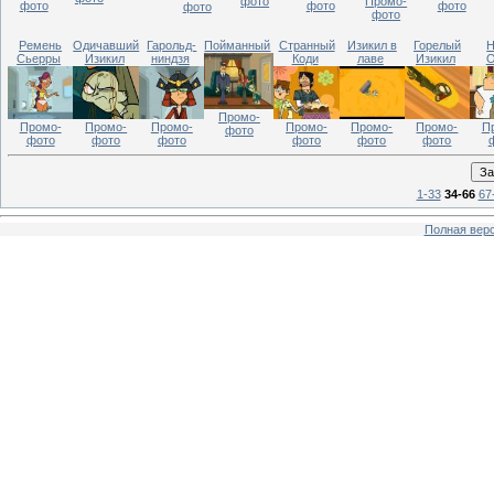
фото
Промо-
фото
фото
фото
фото
фото
Ремень
Одичавший
Гарольд-
Пойманный
Странный
Изикил в
Горелый
Н
Сьерры
Изикил
ниндзя
Коди
лаве
Изикил
О
Промо-
Промо-
Промо-
Промо-
Промо-
Промо-
П
Промо-
фото
фото
фото
фото
фото
фото
фото
1-33
34-66
67
Полная верс