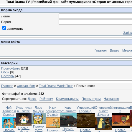
Total Drama TV | Российский фан-сайт мультсериала «Остров отчаянных гер
Форма входа
Логин:
Пароль:
запомнить
Забыл
Меню сайта
Главная
Видео
Медиа
Категории
Промо-фото
[242]
Обои
[8]
Постеры
[47]
Главная
»
Фотоальбом
»
Total Drama World Tour
» Промо-фото
Фотографий в альбоме
:
242
Сортировать по
:
Дате
·
Рейтингу
·
Комментариям
·
Просмотрам
·
Названию
Ной,
Участники
Лицо
Иззи
Крис
Умирающий
Очередной
Фотография
Б
Тайлер и
в Египте
Линдси
пожерает
объявляет
Гарольд
вылет
2
Сьерра
Оуэна)
Изикила
Промо-
Промо-
Промо-
Промо-
Промо-
Промо-
фото
Промо-
фото