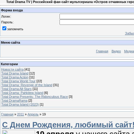
Total Drama TV | Российский фан-сайт мультсериала «Остров отчаянных гер
Форма входа
Логин:
Пароль:
запомнить
Забыл
Меню сайта
Главная
Видео
Медиа
Категории
Новости сайта
[41]
Total Drama Island
[12]
Total Drama Action
[11]
Total Drama World Tour
[22]
Total Drama: Revenge of the Island
[31]
Total Drama All-Stars
[11]
Total Drama: Pahkitew Island
[6]
Total Drama Presents: The Ridonculous Race
[3]
Total DramaRama
[2]
Total Drama Island (2023)
[1]
Главная
»
2011
»
Апрель
»
19
С Днем Рождения, любимый сайт