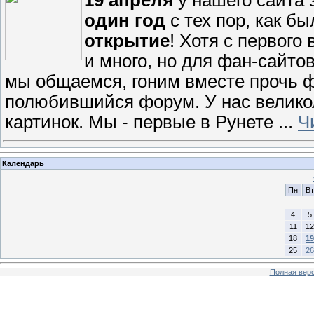
19 апреля
у нашего сайта 
один год
с тех пор, как б
открытие
! Хотя с первого 
и много, но для фан-сайтов
мы общаемся, гоним вместе прочь ф
полюбившийся форум. У нас великол
картинок. Мы - первые в Рунете
...
Ч
Календарь
Пн
Вт
4
5
11
12
18
19
25
26
Полная верс